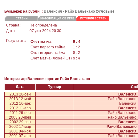
Букмекер на рубли ::
Валенсия
- Райо Вальекано (Угловые)
СТАВКИ
ИНФОРМАЦИЯ ОБ ИГРЕ
ИСТОРИЯ ВСТРЕЧ
Страна :
Не определена
Дата :
07-дек-2024 20:30
Результаты :
Счет матча
9 : 4
Счет первого тайма
1 : 2
Счет второго тайма
8 : 2
Счет матча (Хоккей ОТ)
9 : 4
История игр Валенсия против Райо Вальекано
Дата
Турнир
Соб
2013 28-сен
Валенсия
2013 12-май
Райо Вальекано
2012 16-дек
Валенсия
2012 11-апр
Валенсия
2011 26-ноя
Райо Вальекано
2003 23-фев
Райо Вальекано
2002 29-сен
Валенсия
2002 17-мар
Райо Вальекано
2001 04-ноя
Валенсия
2001 07-апр
Райо Вальекано