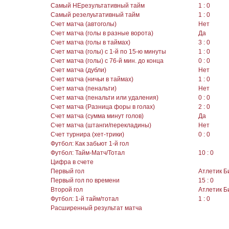
Самый НЕрезультативный тайм
1 : 0
Самый резелуьтативный тайм
1 : 0
Счет матча (автоголы)
Нет
Счет матча (голы в разные ворота)
Да
Счет матча (голы в таймах)
3 : 0
Счет матча (голы) с 1-й по 15-ю минуты
1 : 0
Счет матча (голы) с 76-й мин. до конца
0 : 0
Счет матча (дубли)
Нет
Счет матча (ничьи в таймах)
1 : 0
Счет матча (пенальти)
Нет
Счет матча (пенальти или удаления)
0 : 0
Счет матча (Разница форы в голах)
2 : 0
Счет матча (сумма минут голов)
Да
Счет матча (штанги/перекладины)
Нет
Счет турнира (хет-трики)
0 : 0
Футбол: Как забьют 1-й гол
Футбол: Тайм-Матч/Тотал
10 : 0
Цифра в счете
Первый гол
Атлетик Б
Первый гол по времени
15 : 0
Второй гол
Атлетик Б
Футбол: 1-й тайм/тотал
1 : 0
Расширенный результат матча