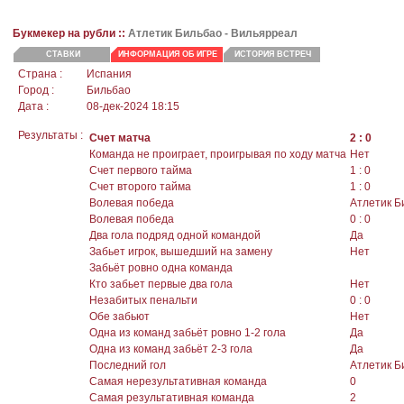
Букмекер на рубли ::
Атлетик Бильбао
- Вильярреал
СТАВКИ
ИНФОРМАЦИЯ ОБ ИГРЕ
ИСТОРИЯ ВСТРЕЧ
Страна :
Испания
Город :
Бильбао
Дата :
08-дек-2024 18:15
Результаты :
Счет матча
2 : 0
Команда не проиграет, проигрывая по ходу матча
Нет
Счет первого тайма
1 : 0
Счет второго тайма
1 : 0
Волевая победа
Атлетик Б
Волевая победа
0 : 0
Два гола подряд одной командой
Да
Забьет игрок, вышедший на замену
Нет
Забьёт ровно одна команда
Кто забьет первые два гола
Нет
Незабитых пенальти
0 : 0
Обе забьют
Нет
Одна из команд забьёт ровно 1-2 гола
Да
Одна из команд забьёт 2-3 гола
Да
Последний гол
Атлетик Б
Самая нерезультативная команда
0
Самая результативная команда
2