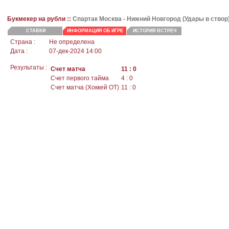
Букмекер на рубли ::
Спартак Москва
- Нижний Новгород (Удары в створ
СТАВКИ
ИНФОРМАЦИЯ ОБ ИГРЕ
ИСТОРИЯ ВСТРЕЧ
Страна :
Не определена
Дата :
07-дек-2024 14:00
Результаты :
Счет матча
11 : 0
Счет первого тайма
4 : 0
Счет матча (Хоккей ОТ)
11 : 0