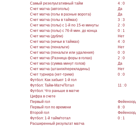
Самый резелуьтативный тайм
4 : 0
Счет матча (автоголы)
Да
Счет матча (голы в разные ворота)
Да
Счет матча (голы в таймах)
3 : 3
Счет матча (голы) с 1-й по 15-ю минуты
2 : 0
Счет матча (голы) с 76-й мин. до конца
0 : 1
Счет матча (дубли)
Нет
Счет матча (ничьи в таймах)
4 : 0
Счет матча (пенальти)
Нет
Счет матча (пенальти или удаления)
0 : 0
Счет матча (Разница форы в голах)
2 : 0
Счет матча (сумма минут голов)
Да
Счет матча (штанги/перекладины)
Нет
Счет турнира (хет-трики)
0 : 0
Футбол: Как забьют 1-й гол
Футбол: Тайм-Матч/Тотал
11 : 0
Футбол: Что раньше в матче
Цифра в счете
Первый гол
Фейеноор
Первый гол по времени
8 : 0
Второй гол
Фейеноор
Футбол: 1-й тайм/тотал
0 : 1
Расширенный результат матча