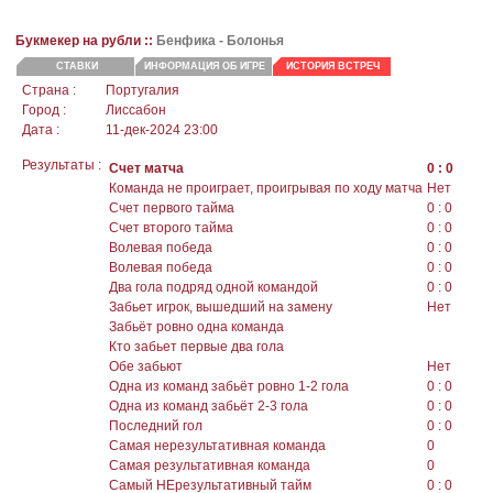
Букмекер на рубли ::
Бенфика - Болонья
СТАВКИ
ИНФОРМАЦИЯ ОБ ИГРЕ
ИСТОРИЯ ВСТРЕЧ
Страна :
Португалия
Город :
Лиссабон
Дата :
11-дек-2024 23:00
Результаты :
Счет матча
0 : 0
Команда не проиграет, проигрывая по ходу матча
Нет
Счет первого тайма
0 : 0
Счет второго тайма
0 : 0
Волевая победа
0 : 0
Волевая победа
0 : 0
Два гола подряд одной командой
0 : 0
Забьет игрок, вышедший на замену
Нет
Забьёт ровно одна команда
Кто забьет первые два гола
Обе забьют
Нет
Одна из команд забьёт ровно 1-2 гола
0 : 0
Одна из команд забьёт 2-3 гола
0 : 0
Последний гол
0 : 0
Самая нерезультативная команда
0
Самая результативная команда
0
Самый НЕрезультативный тайм
0 : 0