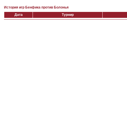
История игр Бенфика против Болонья
Дата
Турнир