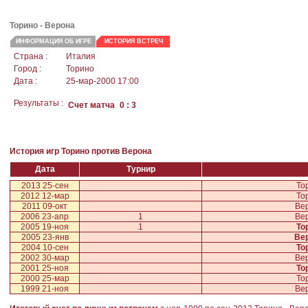
Торино - Верона
ИНФОРМАЦИЯ ОБ ИГРЕ
ИСТОРИЯ ВСТРЕЧ
Страна :
Италия
Город :
Торино
Дата :
25-мар-2000 17:00
Результаты :
Счет матча
0 : 3
История игр Торино против Верона
Дата
Турнир
2013 25-сен
То
2012 12-мар
То
2011 09-окт
Ве
2006 23-апр
1
Ве
2005 19-ноя
1
То
2005 23-янв
Ве
2004 10-сен
То
2002 30-мар
Ве
2001 25-ноя
То
2000 25-мар
То
1999 21-ноя
Ве