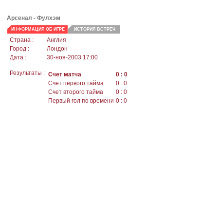
Арсенал - Фулхэм
ИНФОРМАЦИЯ ОБ ИГРЕ
ИСТОРИЯ ВСТРЕЧ
Страна :
Англия
Город :
Лондон
Дата :
30-ноя-2003 17:00
Результаты :
Счет матча
0 : 0
Счет первого тайма
0 : 0
Счет второго тайма
0 : 0
Первый гол по времени
0 : 0