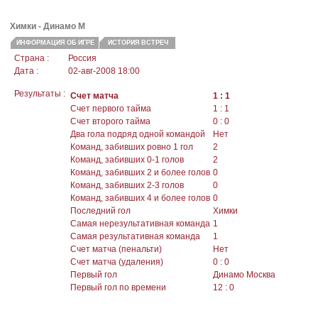
Химки - Динамо М
ИНФОРМАЦИЯ ОБ ИГРЕ
ИСТОРИЯ ВСТРЕЧ
Страна :
Россия
Дата :
02-авг-2008 18:00
Результаты :
Счет матча
1 : 1
Счет первого тайма
1 : 1
Счет второго тайма
0 : 0
Два гола подряд одной командой
Нет
Команд, забивших ровно 1 гол
2
Команд, забивших 0-1 голов
2
Команд, забивших 2 и более голов
0
Команд, забивших 2-3 голов
0
Команд, забивших 4 и более голов
0
Последний гол
Химки
Самая нерезультативная команда
1
Самая результативная команда
1
Счет матча (пенальти)
Нет
Счет матча (удаления)
0 : 0
Первый гол
Динамо Москва
Первый гол по времени
12 : 0