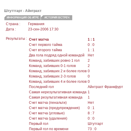
Штуттгарт - Айнтрахт
ИНФОРМАЦИЯ ОБ ИГРЕ
ИСТОРИЯ ВСТРЕЧ
Страна :
Германия
Дата :
23-сен-2006 17:30
Результаты :
Счет матча
1 : 1
Счет первого тайма
0 : 0
Счет второго тайма
1 : 1
Два гола подряд одной командой
Нет
Команд, забивших ровно 1 гол
2
Команд, забивших 0-1 голов
2
Команд, забивших 2 и более голов
0
Команд, забивших 2-3 голов
0
Команд, забивших 4 и более голов
0
Последний гол
Айнтрахт Франкфурт
Самая нерезультативная команда
1
Самая результативная команда
1
Счет матча (пенальти)
Нет
Счет матча (предупреждения)
0 : 1
Счет матча (угловые)
8 : 7
Счет матча (удаления)
0 : 0
Первый гол
Штутгарт
Первый гол по времени
73 : 0