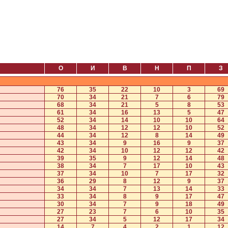
О
И
В
Н
П
З
76
35
22
10
3
69
70
34
21
7
6
79
68
34
21
5
8
53
61
34
16
13
5
47
52
34
14
10
10
64
48
34
12
12
10
52
44
34
12
8
14
49
43
34
9
16
9
37
42
34
10
12
12
42
39
35
9
12
14
48
38
34
7
17
10
43
37
34
10
7
17
32
36
29
8
12
9
37
34
34
7
13
14
33
33
34
8
9
17
47
30
34
7
9
18
49
27
23
7
6
10
35
27
34
5
12
17
34
14
7
4
2
1
12