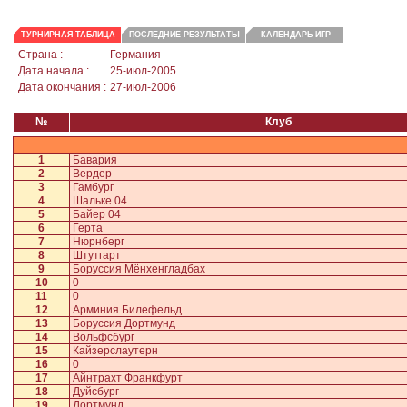
ТУРНИРНАЯ ТАБЛИЦА
ПОСЛЕДНИЕ РЕЗУЛЬТАТЫ
КАЛЕНДАРЬ ИГР
Страна :
Германия
Дата начала :
25-июл-2005
Дата окончания :
27-июл-2006
№
Клуб
1
Бавария
2
Вердер
3
Гамбург
4
Шальке 04
5
Байер 04
6
Герта
7
Нюрнберг
8
Штутгарт
9
Боруссия Мёнхенгладбах
10
0
11
0
12
Арминия Билефельд
13
Боруссия Дортмунд
14
Вольфсбург
15
Кайзерслаутерн
16
0
17
Айнтрахт Франкфурт
18
Дуйсбург
19
Дортмунд