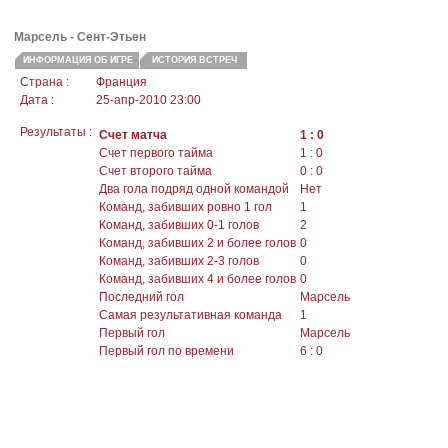
Марсель
- Сент-Этьен
ИНФОРМАЦИЯ ОБ ИГРЕ
ИСТОРИЯ ВСТРЕЧ
Страна :
Франция
Дата :
25-апр-2010 23:00
Результаты :
Счет матча
1 : 0
Счет первого тайма
1 : 0
Счет второго тайма
0 : 0
Два гола подряд одной командой
Нет
Команд, забивших ровно 1 гол
1
Команд, забивших 0-1 голов
2
Команд, забивших 2 и более голов
0
Команд, забивших 2-3 голов
0
Команд, забивших 4 и более голов
0
Последний гол
Марсель
Самая результативная команда
1
Первый гол
Марсель
Первый гол по времени
6 : 0