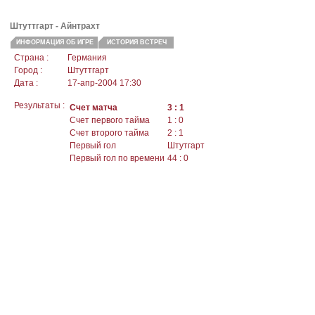
Штуттгарт
- Айнтрахт
ИНФОРМАЦИЯ ОБ ИГРЕ
ИСТОРИЯ ВСТРЕЧ
Страна :
Германия
Город :
Штуттгарт
Дата :
17-апр-2004 17:30
Результаты :
Счет матча
3 : 1
Счет первого тайма
1 : 0
Счет второго тайма
2 : 1
Первый гол
Штутгарт
Первый гол по времени
44 : 0