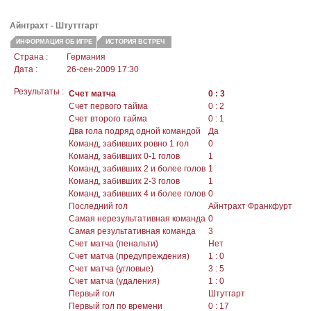
Айнтрахт -
Штуттгарт
ИНФОРМАЦИЯ ОБ ИГРЕ
ИСТОРИЯ ВСТРЕЧ
Страна :
Германия
Дата :
26-сен-2009 17:30
Результаты :
Счет матча
0 : 3
Счет первого тайма
0 : 2
Счет второго тайма
0 : 1
Два гола подряд одной командой
Да
Команд, забивших ровно 1 гол
0
Команд, забивших 0-1 голов
1
Команд, забивших 2 и более голов
1
Команд, забивших 2-3 голов
1
Команд, забивших 4 и более голов
0
Последний гол
Айнтрахт Франкфурт
Самая нерезультативная команда
0
Самая результативная команда
3
Счет матча (пенальти)
Нет
Счет матча (предупреждения)
1 : 0
Счет матча (угловые)
3 : 5
Счет матча (удаления)
1 : 0
Первый гол
Штутгарт
Первый гол по времени
0 : 17