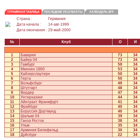
ТУРНИРНАЯ ТАБЛИЦА
ПОСЛЕДНИЕ РЕЗУЛЬТАТЫ
КАЛЕНДАРЬ ИГР
Страна :
Германия
Дата начала :
14-авг-1999
Дата окончания :
29-май-2000
№
Клуб
О
И
1
Бавария
73
34
2
Байер 04
73
34
3
Гамбург
59
34
4
Мюнхен 1860
53
34
5
Кайзерслаутерн
50
34
6
Герта
50
34
7
Вольфсбург
49
34
8
Штутгарт
48
34
9
Вердер
47
34
10
Унтерхахинг
44
34
11
Айнтрахт Франкфурт
41
34
12
Фрайбург
40
34
13
Боруссия Дортмунд
40
34
14
Шальке 04
39
34
15
Ганза Росток
38
34
16
Ульм
35
34
17
Арминия Билефельд
30
34
18
Дуйсбург
22
34