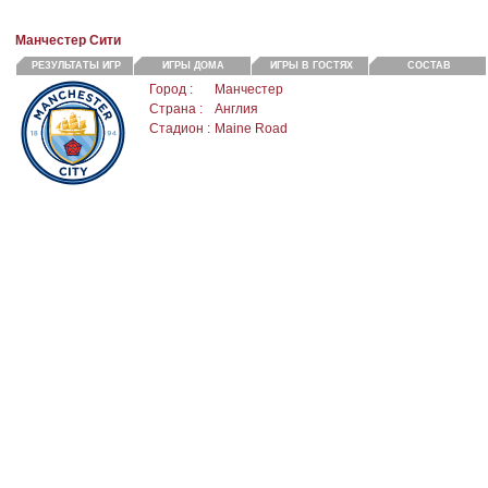
Манчестер Сити
РЕЗУЛЬТАТЫ ИГР
ИГРЫ ДОМА
ИГРЫ В ГОСТЯХ
СОСТАВ
Город :
Манчестер
Страна :
Англия
Стадион :
Maine Road