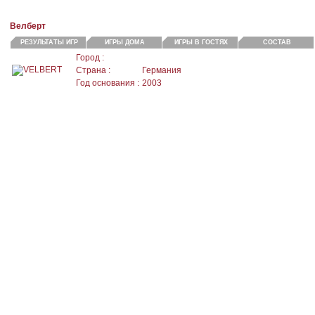
Велберт
РЕЗУЛЬТАТЫ ИГР
ИГРЫ ДОМА
ИГРЫ В ГОСТЯХ
СОСТАВ
Город :
Страна :
Германия
Год основания :
2003