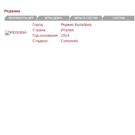
Реджина
РЕЗУЛЬТАТЫ ИГР
ИГРЫ ДОМА
ИГРЫ В ГОСТЯХ
СОСТАВ
Город :
Реджио Калабриа
Страна :
Италия
Год основания :
1914
Стадион :
Comunale