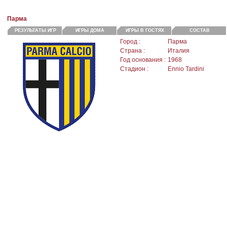
Парма
РЕЗУЛЬТАТЫ ИГР
ИГРЫ ДОМА
ИГРЫ В ГОСТЯХ
СОСТАВ
Город :
Парма
Страна :
Италия
Год основания :
1968
Стадион :
Ennio Tardini