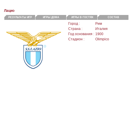
Лацио
РЕЗУЛЬТАТЫ ИГР
ИГРЫ ДОМА
ИГРЫ В ГОСТЯХ
СОСТАВ
Город :
Рим
Страна :
Италия
Год основания :
1900
Стадион :
Olimpico