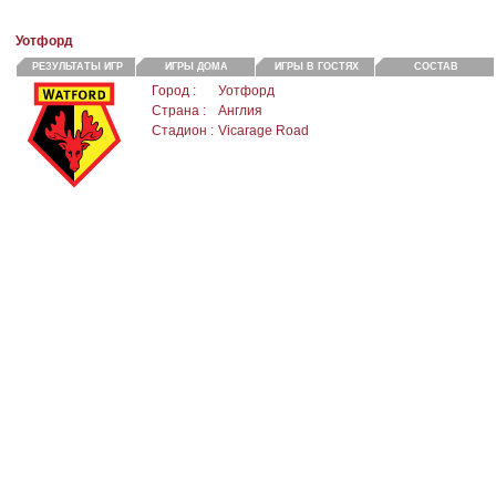
Уотфорд
РЕЗУЛЬТАТЫ ИГР
ИГРЫ ДОМА
ИГРЫ В ГОСТЯХ
СОСТАВ
Город :
Уотфорд
Страна :
Англия
Стадион :
Vicarage Road