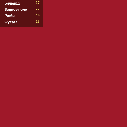
37
27
46
13