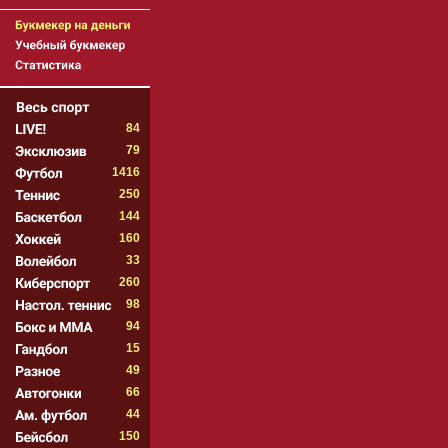
84
79
1416
250
144
160
33
260
98
94
15
49
66
44
150