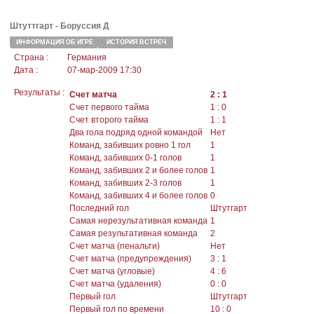
Штуттгарт
- Боруссия Д
ИНФОРМАЦИЯ ОБ ИГРЕ
ИСТОРИЯ ВСТРЕЧ
Страна :
Германия
Дата :
07-мар-2009 17:30
Результаты :
Счет матча
2 : 1
Счет первого тайма
1 : 0
Счет второго тайма
1 : 1
Два гола подряд одной командой
Нет
Команд, забивших ровно 1 гол
1
Команд, забивших 0-1 голов
1
Команд, забивших 2 и более голов
1
Команд, забивших 2-3 голов
1
Команд, забивших 4 и более голов
0
Последний гол
Штутгарт
Самая нерезультативная команда
1
Самая результативная команда
2
Счет матча (пенальти)
Нет
Счет матча (предупреждения)
3 : 1
Счет матча (угловые)
4 : 6
Счет матча (удаления)
0 : 0
Первый гол
Штутгарт
Первый гол по времени
10 : 0