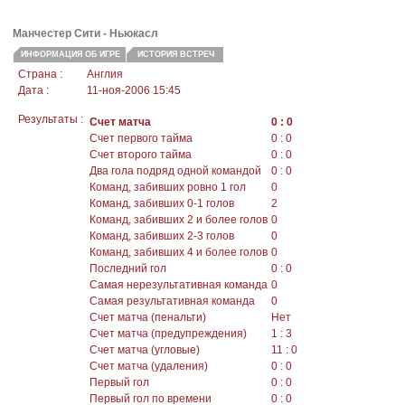
Манчестер Сити - Ньюкасл
ИНФОРМАЦИЯ ОБ ИГРЕ
ИСТОРИЯ ВСТРЕЧ
Страна :
Англия
Дата :
11-ноя-2006 15:45
Результаты :
Счет матча
0 : 0
Счет первого тайма
0 : 0
Счет второго тайма
0 : 0
Два гола подряд одной командой
0 : 0
Команд, забивших ровно 1 гол
0
Команд, забивших 0-1 голов
2
Команд, забивших 2 и более голов
0
Команд, забивших 2-3 голов
0
Команд, забивших 4 и более голов
0
Последний гол
0 : 0
Самая нерезультативная команда
0
Самая результативная команда
0
Счет матча (пенальти)
Нет
Счет матча (предупреждения)
1 : 3
Счет матча (угловые)
11 : 0
Счет матча (удаления)
0 : 0
Первый гол
0 : 0
Первый гол по времени
0 : 0