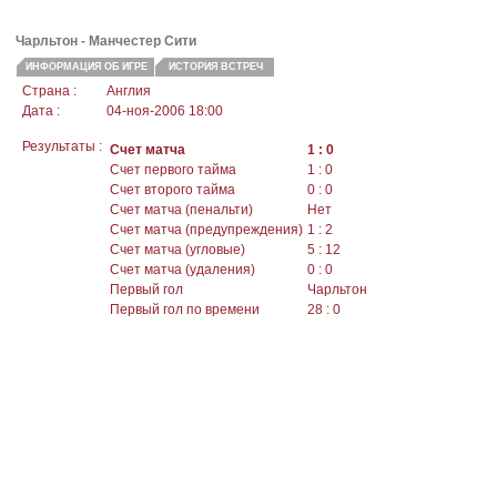
Чарльтон
- Манчестер Сити
ИНФОРМАЦИЯ ОБ ИГРЕ
ИСТОРИЯ ВСТРЕЧ
Страна :
Англия
Дата :
04-ноя-2006 18:00
Результаты :
Счет матча
1 : 0
Счет первого тайма
1 : 0
Счет второго тайма
0 : 0
Счет матча (пенальти)
Нет
Счет матча (предупреждения)
1 : 2
Счет матча (угловые)
5 : 12
Счет матча (удаления)
0 : 0
Первый гол
Чарльтон
Первый гол по времени
28 : 0