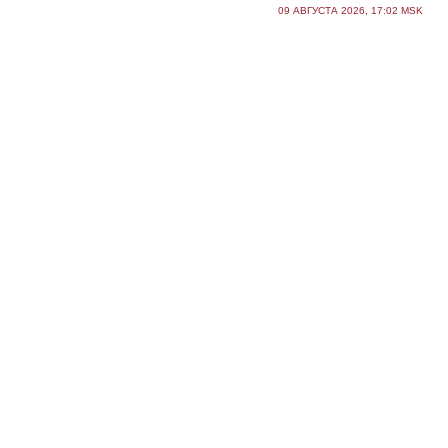
09 АВГУСТА 2026, 17:02 MSK