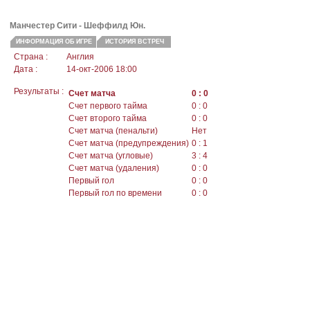
Манчестер Сити - Шеффилд Юн.
ИНФОРМАЦИЯ ОБ ИГРЕ
ИСТОРИЯ ВСТРЕЧ
Страна :
Англия
Дата :
14-окт-2006 18:00
Результаты :
Счет матча
0 : 0
Счет первого тайма
0 : 0
Счет второго тайма
0 : 0
Счет матча (пенальти)
Нет
Счет матча (предупреждения)
0 : 1
Счет матча (угловые)
3 : 4
Счет матча (удаления)
0 : 0
Первый гол
0 : 0
Первый гол по времени
0 : 0