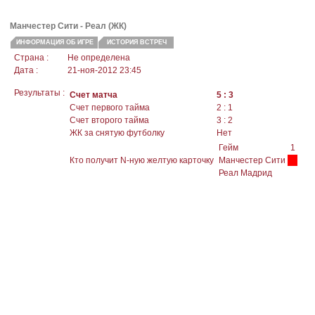
Манчестер Сити
- Реал (ЖК)
ИНФОРМАЦИЯ ОБ ИГРЕ
ИСТОРИЯ ВСТРЕЧ
Страна :
Не определена
Дата :
21-ноя-2012 23:45
Результаты :
Счет матча
5 : 3
Счет первого тайма
2 : 1
Счет второго тайма
3 : 2
ЖК за снятую футболку
Нет
Гейм
1
Кто получит N-ную желтую карточку
Манчестер Сити
Реал Мадрид