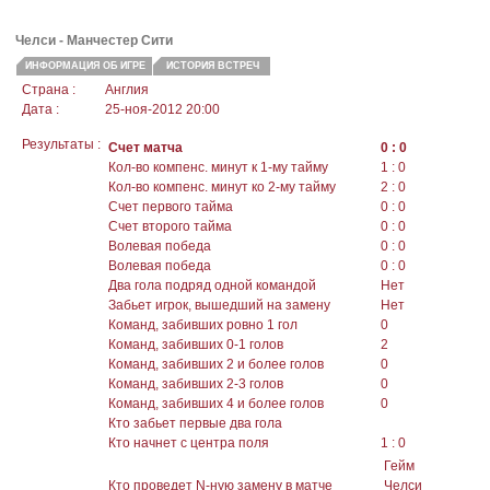
Челси - Манчестер Сити
ИНФОРМАЦИЯ ОБ ИГРЕ
ИСТОРИЯ ВСТРЕЧ
Страна :
Англия
Дата :
25-ноя-2012 20:00
Результаты :
Счет матча
0 : 0
Кол-во компенс. минут к 1-му тайму
1 : 0
Кол-во компенс. минут ко 2-му тайму
2 : 0
Счет первого тайма
0 : 0
Счет второго тайма
0 : 0
Волевая победа
0 : 0
Волевая победа
0 : 0
Два гола подряд одной командой
Нет
Забьет игрок, вышедший на замену
Нет
Команд, забивших ровно 1 гол
0
Команд, забивших 0-1 голов
2
Команд, забивших 2 и более голов
0
Команд, забивших 2-3 голов
0
Команд, забивших 4 и более голов
0
Кто забьет первые два гола
Кто начнет с центра поля
1 : 0
Гейм
Кто проведет N-ную замену в матче
Челси