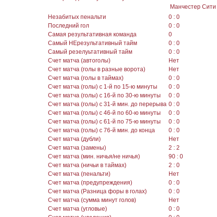
Манчестер Сити
Незабитых пенальти
0 : 0
Последний гол
0 : 0
Самая результативная команда
0
Самый НЕрезультативный тайм
0 : 0
Самый резелуьтативный тайм
0 : 0
Счет матча (автоголы)
Нет
Счет матча (голы в разные ворота)
Нет
Счет матча (голы в таймах)
0 : 0
Счет матча (голы) с 1-й по 15-ю минуты
0 : 0
Счет матча (голы) с 16-й по 30-ю минуты
0 : 0
Счет матча (голы) с 31-й мин. до перерыва
0 : 0
Счет матча (голы) с 46-й по 60-ю минуты
0 : 0
Счет матча (голы) с 61-й по 75-ю минуты
0 : 0
Счет матча (голы) с 76-й мин. до конца
0 : 0
Счет матча (дубли)
Нет
Счет матча (замены)
2 : 2
Счет матча (мин. ничья/не ничья)
90 : 0
Счет матча (ничьи в таймах)
2 : 0
Счет матча (пенальти)
Нет
Счет матча (предупреждения)
0 : 0
Счет матча (Разница форы в голах)
0 : 0
Счет матча (сумма минут голов)
Нет
Счет матча (угловые)
0 : 0