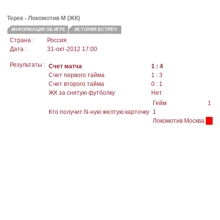
Терек -
Локомотив М
(ЖК)
ИНФОРМАЦИЯ ОБ ИГРЕ
ИСТОРИЯ ВСТРЕЧ
Страна :
Россия
Дата :
31-окт-2012 17:00
Результаты :
Счет матча
1 : 4
Счет первого тайма
1 : 3
Счет второго тайма
0 : 1
ЖК за снятую футболку
Нет
Гейм
1
Кто получит N-ную желтую карточку
1
Локомотив Москва