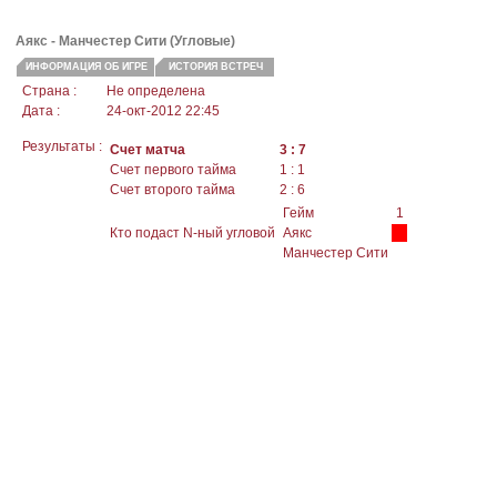
Аякс -
Манчестер Сити
(Угловые)
ИНФОРМАЦИЯ ОБ ИГРЕ
ИСТОРИЯ ВСТРЕЧ
Страна :
Не определена
Дата :
24-окт-2012 22:45
Результаты :
Счет матча
3 : 7
Счет первого тайма
1 : 1
Счет второго тайма
2 : 6
Гейм
1
Кто подаст N-ный угловой
Аякс
Манчестер Сити