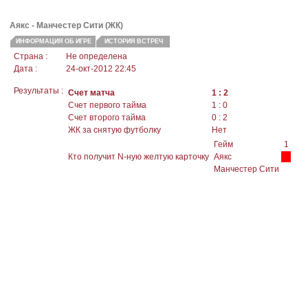
Аякс -
Манчестер Сити
(ЖК)
ИНФОРМАЦИЯ ОБ ИГРЕ
ИСТОРИЯ ВСТРЕЧ
Страна :
Не определена
Дата :
24-окт-2012 22:45
Результаты :
Счет матча
1 : 2
Счет первого тайма
1 : 0
Счет второго тайма
0 : 2
ЖК за снятую футболку
Нет
Гейм
1
Кто получит N-ную желтую карточку
Аякс
Манчестер Сити