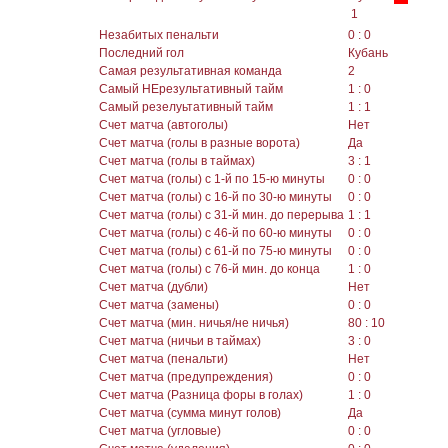
1
Незабитых пенальти
0 : 0
Последний гол
Кубань
Самая результативная команда
2
Самый НЕрезультативный тайм
1 : 0
Самый резелуьтативный тайм
1 : 1
Счет матча (автоголы)
Нет
Счет матча (голы в разные ворота)
Да
Счет матча (голы в таймах)
3 : 1
Счет матча (голы) с 1-й по 15-ю минуты
0 : 0
Счет матча (голы) с 16-й по 30-ю минуты
0 : 0
Счет матча (голы) с 31-й мин. до перерыва
1 : 1
Счет матча (голы) с 46-й по 60-ю минуты
0 : 0
Счет матча (голы) с 61-й по 75-ю минуты
0 : 0
Счет матча (голы) с 76-й мин. до конца
1 : 0
Счет матча (дубли)
Нет
Счет матча (замены)
0 : 0
Счет матча (мин. ничья/не ничья)
80 : 10
Счет матча (ничьи в таймах)
3 : 0
Счет матча (пенальти)
Нет
Счет матча (предупреждения)
0 : 0
Счет матча (Разница форы в голах)
1 : 0
Счет матча (сумма минут голов)
Да
Счет матча (угловые)
0 : 0