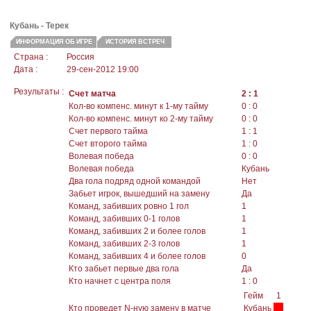
Кубань
- Терек
ИНФОРМАЦИЯ ОБ ИГРЕ
ИСТОРИЯ ВСТРЕЧ
Страна :
Россия
Дата :
29-сен-2012 19:00
Результаты :
Счет матча
2 : 1
Кол-во компенс. минут к 1-му тайму
0 : 0
Кол-во компенс. минут ко 2-му тайму
0 : 0
Счет первого тайма
1 : 1
Счет второго тайма
1 : 0
Волевая победа
0 : 0
Волевая победа
Кубань
Два гола подряд одной командой
Нет
Забьет игрок, вышедший на замену
Да
Команд, забивших ровно 1 гол
1
Команд, забивших 0-1 голов
1
Команд, забивших 2 и более голов
1
Команд, забивших 2-3 голов
1
Команд, забивших 4 и более голов
0
Кто забьет первые два гола
Да
Кто начнет с центра поля
1 : 0
Гейм
1
Кто проведет N-ную замену в матче
Кубань