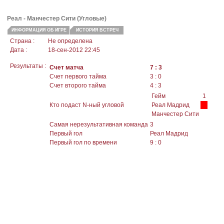
Реал
- Манчестер Сити (Угловые)
ИНФОРМАЦИЯ ОБ ИГРЕ
ИСТОРИЯ ВСТРЕЧ
Страна :
Не определена
Дата :
18-сен-2012 22:45
Результаты :
Счет матча
7 : 3
Счет первого тайма
3 : 0
Счет второго тайма
4 : 3
Гейм
1
Кто подаст N-ный угловой
Реал Мадрид
Манчестер Сити
Самая нерезультативная команда
3
Первый гол
Реал Мадрид
Первый гол по времени
9 : 0