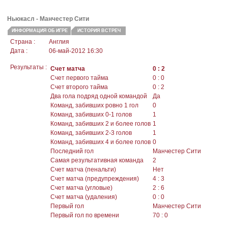
Ньюкасл -
Манчестер Сити
ИНФОРМАЦИЯ ОБ ИГРЕ
ИСТОРИЯ ВСТРЕЧ
Страна :
Англия
Дата :
06-май-2012 16:30
Результаты :
Счет матча
0 : 2
Счет первого тайма
0 : 0
Счет второго тайма
0 : 2
Два гола подряд одной командой
Да
Команд, забивших ровно 1 гол
0
Команд, забивших 0-1 голов
1
Команд, забивших 2 и более голов
1
Команд, забивших 2-3 голов
1
Команд, забивших 4 и более голов
0
Последний гол
Манчестер Сити
Самая результативная команда
2
Счет матча (пенальти)
Нет
Счет матча (предупреждения)
4 : 3
Счет матча (угловые)
2 : 6
Счет матча (удаления)
0 : 0
Первый гол
Манчестер Сити
Первый гол по времени
70 : 0