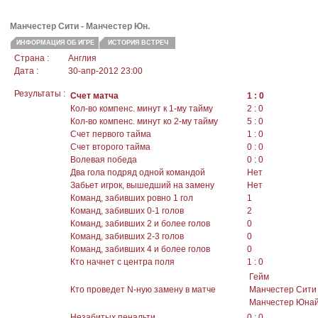
Манчестер Сити
- Манчестер Юн.
ИНФОРМАЦИЯ ОБ ИГРЕ
ИСТОРИЯ ВСТРЕЧ
Страна :
Англия
Дата :
30-апр-2012 23:00
Результаты :
Счет матча
1 : 0
Кол-во компенс. минут к 1-му тайму
2 : 0
Кол-во компенс. минут ко 2-му тайму
5 : 0
Счет первого тайма
1 : 0
Счет второго тайма
0 : 0
Волевая победа
0 : 0
Два гола подряд одной командой
Нет
Забьет игрок, вышедший на замену
Нет
Команд, забивших ровно 1 гол
1
Команд, забивших 0-1 голов
2
Команд, забивших 2 и более голов
0
Команд, забивших 2-3 голов
0
Команд, забивших 4 и более голов
0
Кто начнет с центра поля
1 : 0
Гейм
Кто проведет N-ную замену в матче
Манчестер Сити
Манчестер Юна
Незабитых пенальти
0 : 0