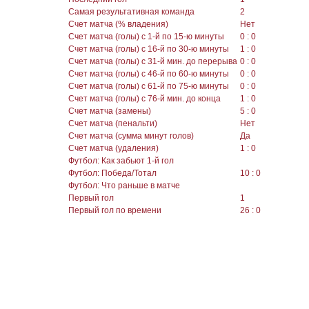
Самая результативная команда
2
Счет матча (% владения)
Нет
Счет матча (голы) с 1-й по 15-ю минуты
0 : 0
Счет матча (голы) с 16-й по 30-ю минуты
1 : 0
Счет матча (голы) с 31-й мин. до перерыва
0 : 0
Счет матча (голы) с 46-й по 60-ю минуты
0 : 0
Счет матча (голы) с 61-й по 75-ю минуты
0 : 0
Счет матча (голы) с 76-й мин. до конца
1 : 0
Счет матча (замены)
5 : 0
Счет матча (пенальти)
Нет
Счет матча (сумма минут голов)
Да
Счет матча (удаления)
1 : 0
Футбол: Как забьют 1-й гол
Футбол: Победа/Тотал
10 : 0
Футбол: Что раньше в матче
Первый гол
1
Первый гол по времени
26 : 0