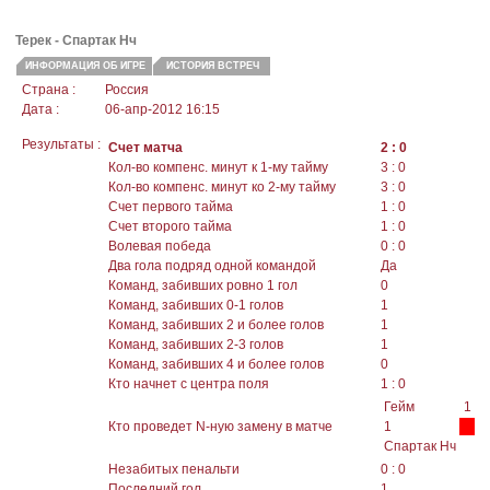
Терек
- Спартак Нч
ИНФОРМАЦИЯ ОБ ИГРЕ
ИСТОРИЯ ВСТРЕЧ
Страна :
Россия
Дата :
06-апр-2012 16:15
Результаты :
Счет матча
2 : 0
Кол-во компенс. минут к 1-му тайму
3 : 0
Кол-во компенс. минут ко 2-му тайму
3 : 0
Счет первого тайма
1 : 0
Счет второго тайма
1 : 0
Волевая победа
0 : 0
Два гола подряд одной командой
Да
Команд, забивших ровно 1 гол
0
Команд, забивших 0-1 голов
1
Команд, забивших 2 и более голов
1
Команд, забивших 2-3 голов
1
Команд, забивших 4 и более голов
0
Кто начнет с центра поля
1 : 0
Гейм
1
Кто проведет N-ную замену в матче
1
Спартак Нч
Незабитых пенальти
0 : 0
Последний гол
1