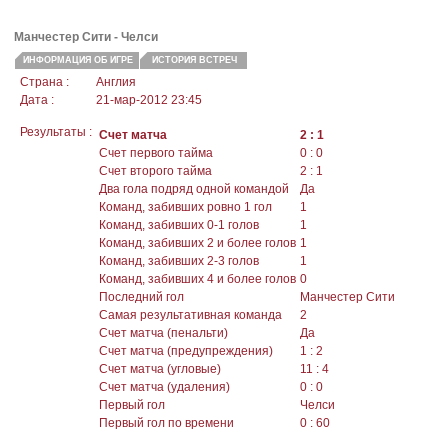
Манчестер Сити
- Челси
ИНФОРМАЦИЯ ОБ ИГРЕ
ИСТОРИЯ ВСТРЕЧ
Страна :
Англия
Дата :
21-мар-2012 23:45
Результаты :
Счет матча
2 : 1
Счет первого тайма
0 : 0
Счет второго тайма
2 : 1
Два гола подряд одной командой
Да
Команд, забивших ровно 1 гол
1
Команд, забивших 0-1 голов
1
Команд, забивших 2 и более голов
1
Команд, забивших 2-3 голов
1
Команд, забивших 4 и более голов
0
Последний гол
Манчестер Сити
Самая результативная команда
2
Счет матча (пенальти)
Да
Счет матча (предупреждения)
1 : 2
Счет матча (угловые)
11 : 4
Счет матча (удаления)
0 : 0
Первый гол
Челси
Первый гол по времени
0 : 60