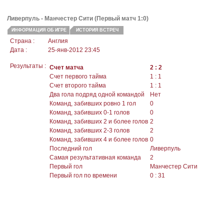
Ливерпуль - Манчестер Сити (Первый матч 1:0)
ИНФОРМАЦИЯ ОБ ИГРЕ
ИСТОРИЯ ВСТРЕЧ
Страна :
Англия
Дата :
25-янв-2012 23:45
Результаты :
Счет матча
2 : 2
Счет первого тайма
1 : 1
Счет второго тайма
1 : 1
Два гола подряд одной командой
Нет
Команд, забивших ровно 1 гол
0
Команд, забивших 0-1 голов
0
Команд, забивших 2 и более голов
2
Команд, забивших 2-3 голов
2
Команд, забивших 4 и более голов
0
Последний гол
Ливерпуль
Самая результативная команда
2
Первый гол
Манчестер Сити
Первый гол по времени
0 : 31