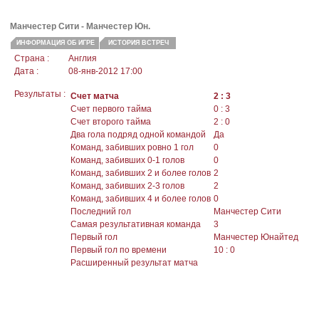
Манчестер Сити -
Манчестер Юн.
ИНФОРМАЦИЯ ОБ ИГРЕ
ИСТОРИЯ ВСТРЕЧ
Страна :
Англия
Дата :
08-янв-2012 17:00
Результаты :
Счет матча
2 : 3
Счет первого тайма
0 : 3
Счет второго тайма
2 : 0
Два гола подряд одной командой
Да
Команд, забивших ровно 1 гол
0
Команд, забивших 0-1 голов
0
Команд, забивших 2 и более голов
2
Команд, забивших 2-3 голов
2
Команд, забивших 4 и более голов
0
Последний гол
Манчестер Сити
Самая результативная команда
3
Первый гол
Манчестер Юнайтед
Первый гол по времени
10 : 0
Расширенный результат матча