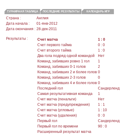
ТУРНИРНАЯ ТАБЛИЦА
ПОСЛЕДНИЕ РЕЗУЛЬТАТЫ
КАЛЕНДАРЬ ИГР
Страна :
Англия
Дата начала :
01-янв-2012
Дата окончания :
28-дек-2011
Результаты :
Счет матча
1 : 0
Счет первого тайма
0 : 0
Счет второго тайма
1 : 0
Два гола подряд одной командой
Нет
Команд, забивших ровно 1 гол
1
Команд, забивших 0-1 голов
2
Команд, забивших 2 и более голов
0
Команд, забивших 2-3 голов
0
Команд, забивших 4 и более голов
0
Последний гол
Сандерленд
Самая результативная команда
1
Счет матча (пенальти)
Нет
Счет матча (предупреждения)
1 : 1
Счет матча (угловые)
1 : 10
Счет матча (удаления)
0 : 0
Первый гол
Сандерленд
Первый гол по времени
90 : 0
Расширенный результат матча