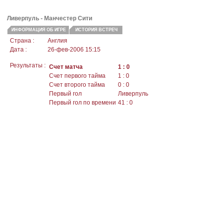
Ливерпуль
- Манчестер Сити
ИНФОРМАЦИЯ ОБ ИГРЕ
ИСТОРИЯ ВСТРЕЧ
Страна :
Англия
Дата :
26-фев-2006 15:15
Результаты :
Счет матча
1 : 0
Счет первого тайма
1 : 0
Счет второго тайма
0 : 0
Первый гол
Ливерпуль
Первый гол по времени
41 : 0