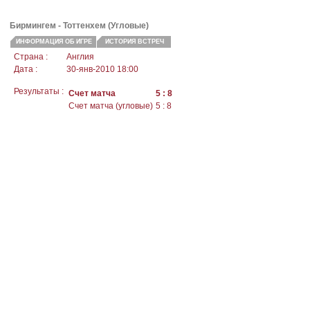
Бирмингем -
Тоттенхем
(Угловые)
ИНФОРМАЦИЯ ОБ ИГРЕ
ИСТОРИЯ ВСТРЕЧ
Страна :
Англия
Дата :
30-янв-2010 18:00
Результаты :
Счет матча
5 : 8
Счет матча (угловые)
5 : 8