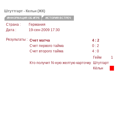
Штуттгарт
- Кельн (ЖК)
ИНФОРМАЦИЯ ОБ ИГРЕ
ИСТОРИЯ ВСТРЕЧ
Страна :
Германия
Дата :
19-сен-2009 17:30
Результаты :
Счет матча
4 : 2
Счет первого тайма
0 : 2
Счет второго тайма
4 : 0
Гейм
1
Кто получит N-ную желтую карточку
Штутгарт
Кёльн