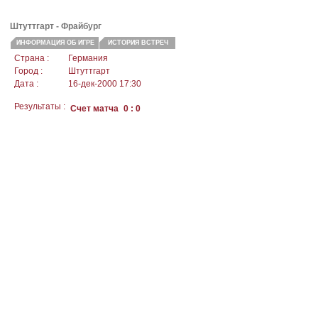
Штуттгарт - Фрайбург
ИНФОРМАЦИЯ ОБ ИГРЕ
ИСТОРИЯ ВСТРЕЧ
Страна :
Германия
Город :
Штуттгарт
Дата :
16-дек-2000 17:30
Результаты :
Счет матча
0 : 0