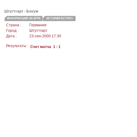
Штуттгарт - Бохум
ИНФОРМАЦИЯ ОБ ИГРЕ
ИСТОРИЯ ВСТРЕЧ
Страна :
Германия
Город :
Штуттгарт
Дата :
23-сен-2000 17:30
Результаты :
Счет матча
1 : 1