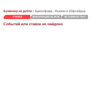
Букмекер на рубли ::
Брентфорд
- Ньюкасл (Офсайды)
СТАВКИ
ИНФОРМАЦИЯ ОБ ИГРЕ
ИСТОРИЯ ВСТРЕЧ
Событий или ставок не найдено